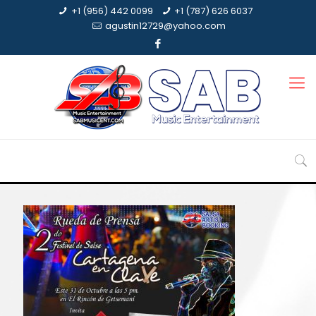
+1 (956) 442 0099
+1 (787) 626 6037
agustin12729@yahoo.com