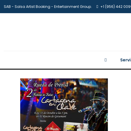
SAB - Salsa Artist Booking - Entertainment Group.
+1 (956) 442 009
Serv