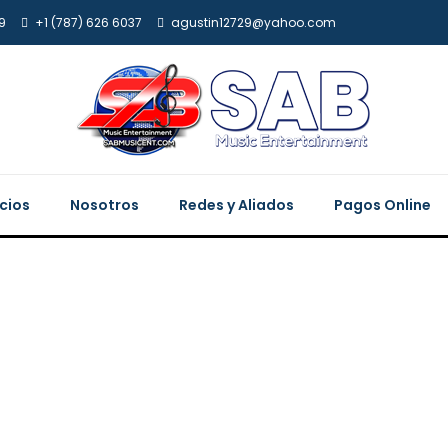
9
+1 (787) 626 6037
agustin12729@yahoo.com
icios
Nosotros
Redes y Aliados
Pagos Online