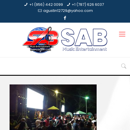
+1 (956) 442 0099
+1 (787) 626 6037
agustin12729@yahoo.com