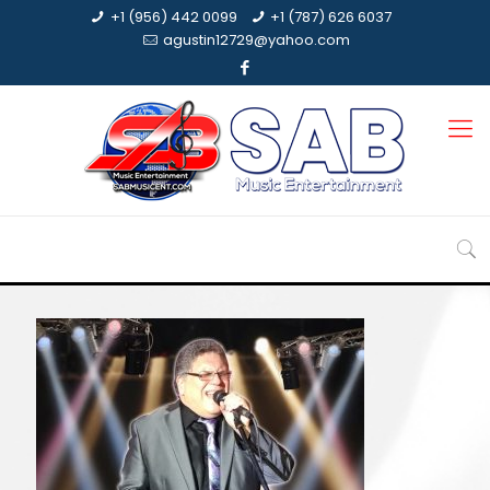
+1 (956) 442 0099
+1 (787) 626 6037
agustin12729@yahoo.com