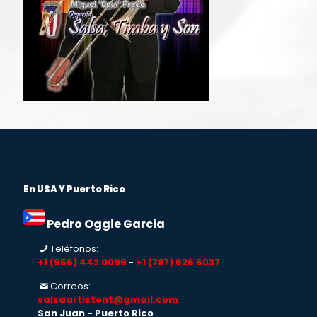
En USA Y Puerto Rico
Pedro Oggie Garcia
Teléfonos:
+1 (956) 442 0099
-
+1 (787) 626 6037
Correos:
salsaartistent@gmail.com
San Juan - Puerto Rico