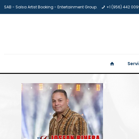
SAB - Salsa Artist Booking - Entertainment Group.
+1 (956) 442 009
Serv