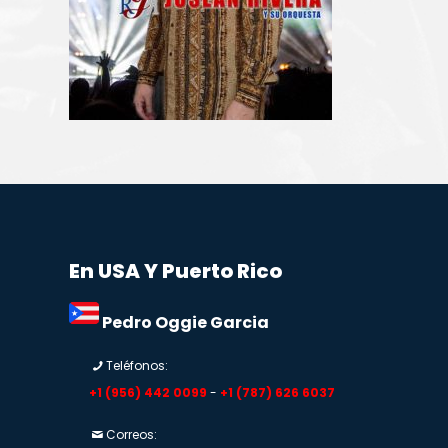
En USA Y Puerto Rico
Pedro Oggie Garcia
Teléfonos:
+1 (956) 442 0099
-
+1 (787) 626 6037
Correos: