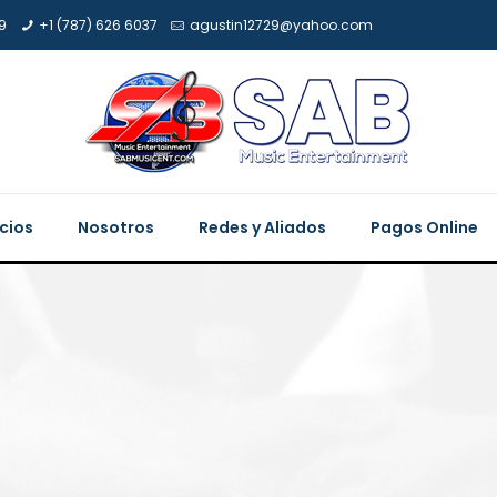
9
+1 (787) 626 6037
agustin12729@yahoo.com
icios
Nosotros
Redes y Aliados
Pagos Online