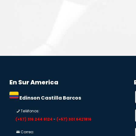
En Sur America
Edinson Castilla Barcos
Teléfonos:
(+57) 316 244 8124
-
(+57) 301 6421816
Correo: