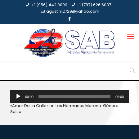
+1 (956) 442 0099
+1 (787) 626 6037
agustin12729@yahoo.com
Reproductor
00:00
00:00
de
audio
«Amor De La Calle» en Los Hermanos Moreno. Género:
Salsa.