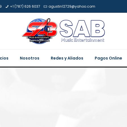
9
+1 (787) 626 6037
agustin12729@yahoo.com
icios
Nosotros
Redes y Aliados
Pagos Online