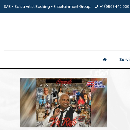
SAB - Salsa Artist Booking - Entertainment Group.
+1 (956) 442 009
Serv