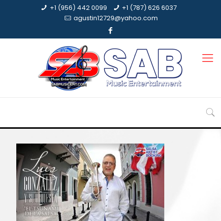
+1 (956) 442 0099
+1 (787) 626 6037
agustin12729@yahoo.com