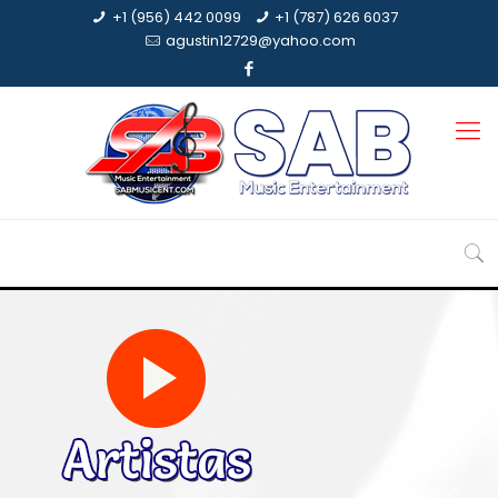
+1 (956) 442 0099
+1 (787) 626 6037
agustin12729@yahoo.com