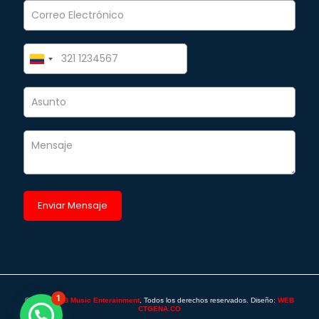
1
©2025 -
SAB Music Enterainment
, Todos los derechos reservados. Diseño:
WEB
CTGENA.CO