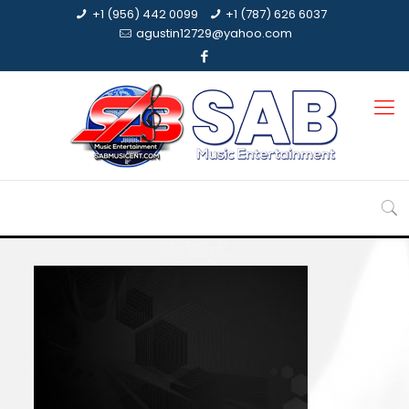
+1 (956) 442 0099
+1 (787) 626 6037
agustin12729@yahoo.com