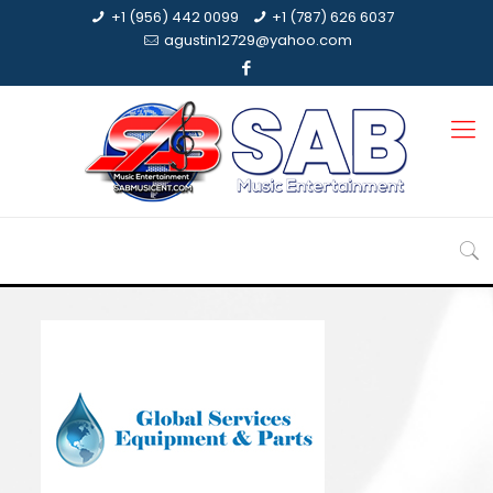
+1 (956) 442 0099
+1 (787) 626 6037
agustin12729@yahoo.com