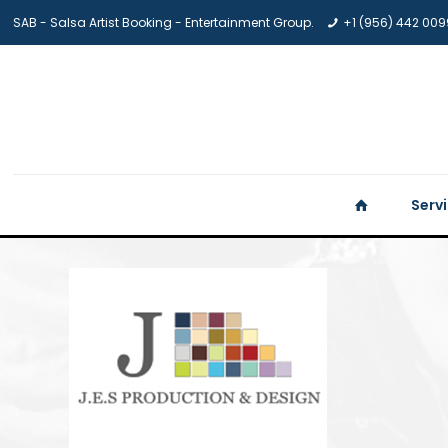
SAB - Salsa Artist Booking - Entertainment Group.
+1 (956) 442 009
Serv