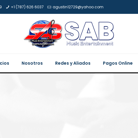
9
+1 (787) 626 6037
agustin12729@yahoo.com
icios
Nosotros
Redes y Aliados
Pagos Online