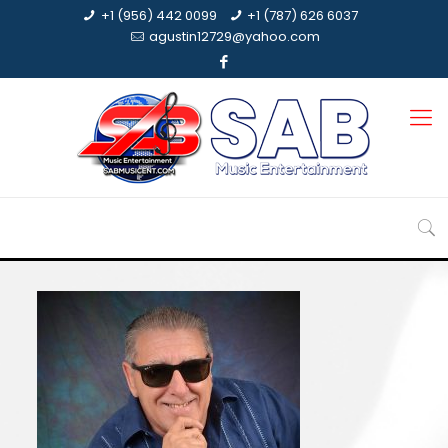
+1 (956) 442 0099
+1 (787) 626 6037
agustin12729@yahoo.com