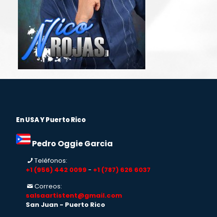
En USA Y Puerto Rico
Pedro Oggie Garcia
Teléfonos:
+1 (956) 442 0099
-
+1 (787) 626 6037
Correos:
salsaartistent@gmail.com
San Juan - Puerto Rico