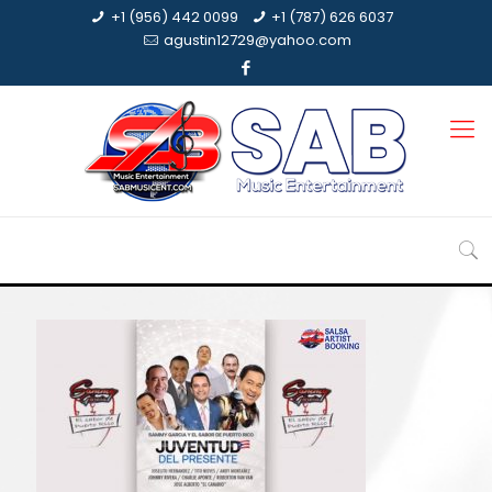
+1 (956) 442 0099
+1 (787) 626 6037
agustin12729@yahoo.com