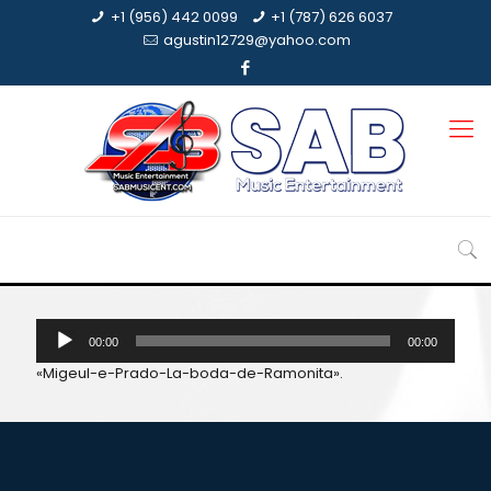
+1 (956) 442 0099
+1 (787) 626 6037
agustin12729@yahoo.com
Reproductor
00:00
00:00
de
audio
«Migeul-e-Prado-La-boda-de-Ramonita».