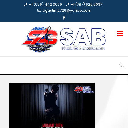
+1 (956) 442 0099
+1 (787) 626 6037
agustin12729@yahoo.com