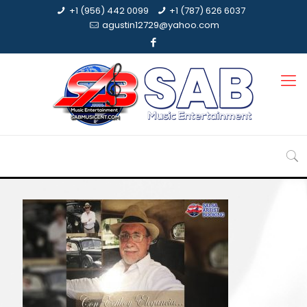
+1 (956) 442 0099
+1 (787) 626 6037
agustin12729@yahoo.com