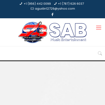
+1 (956) 442 0099
+1 (787) 626 6037
agustin12729@yahoo.com