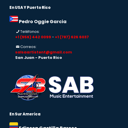
En USA Y Puerto Rico
Pedro Oggie Garcia
Teléfonos:
+1 (956) 442 0099
-
+1 (787) 626 6037
Correos:
salsaartistent@gmail.com
San Juan - Puerto Rico
En Sur America