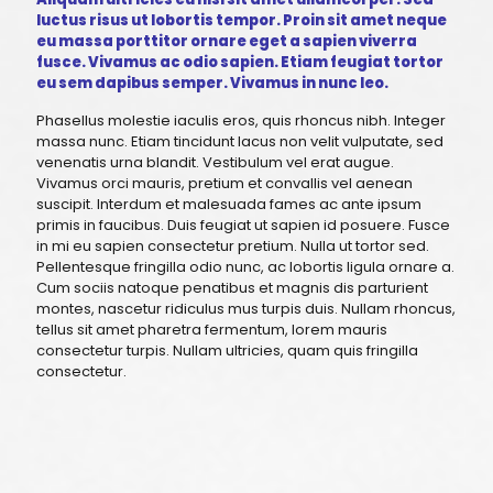
luctus risus ut lobortis tempor. Proin sit amet neque
eu massa porttitor ornare eget a sapien viverra
fusce. Vivamus ac odio sapien. Etiam feugiat tortor
eu sem dapibus semper. Vivamus in nunc leo.
Phasellus molestie iaculis eros, quis rhoncus nibh. Integer
massa nunc. Etiam tincidunt lacus non velit vulputate, sed
venenatis urna blandit. Vestibulum vel erat augue.
Vivamus orci mauris, pretium et convallis vel aenean
suscipit. Interdum et malesuada fames ac ante ipsum
primis in faucibus. Duis feugiat ut sapien id posuere. Fusce
in mi eu sapien consectetur pretium. Nulla ut tortor sed.
Pellentesque fringilla odio nunc, ac lobortis ligula ornare a.
Cum sociis natoque penatibus et magnis dis parturient
montes, nascetur ridiculus mus turpis duis. Nullam rhoncus,
tellus sit amet pharetra fermentum, lorem mauris
consectetur turpis. Nullam ultricies, quam quis fringilla
consectetur.