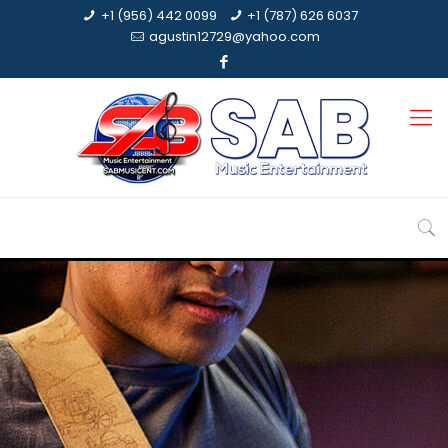
+1 (956) 442 0099
+1 (787) 626 6037
agustin12729@yahoo.com