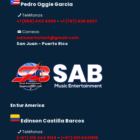
Pedro Oggie Garcia
Teléfonos:
+1 (956) 442 0099
-
+1 (787) 626 6037
Correos:
salsaartistent@gmail.com
San Juan - Puerto Rico
En Sur America
Edinson Castilla Barcos
Teléfonos:
(+57) 316 244 8124
-
(+57) 301 6421816