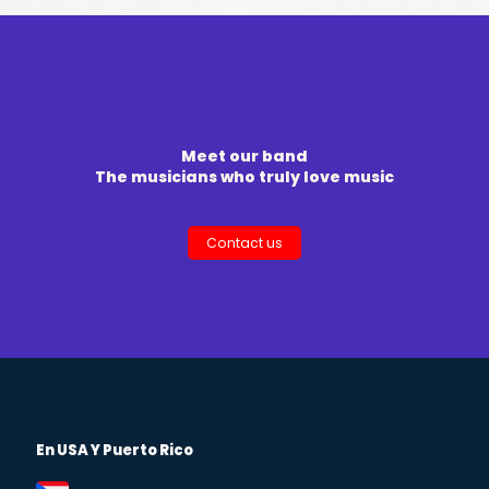
Meet our band
The musicians who truly love music
Contact us
En USA Y Puerto Rico