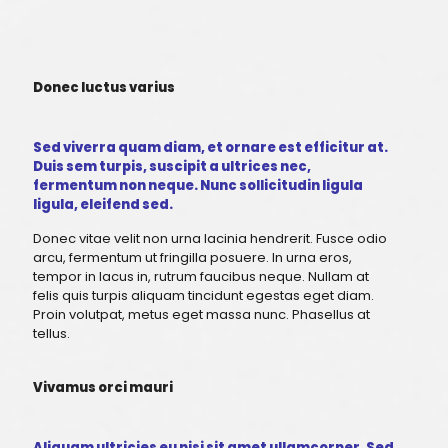
Donec luctus varius
Sed viverra quam diam, et ornare est efficitur at.
Duis sem turpis, suscipit a ultrices nec,
fermentum non neque. Nunc sollicitudin ligula
ligula, eleifend sed.
Donec vitae velit non urna lacinia hendrerit. Fusce odio
arcu, fermentum ut fringilla posuere. In urna eros,
tempor in lacus in, rutrum faucibus neque. Nullam at
felis quis turpis aliquam tincidunt egestas eget diam.
Proin volutpat, metus eget massa nunc. Phasellus at
tellus.
Vivamus orci mauri
Aliquam ultricies eu nisi sit amet ullamcorper. Sed