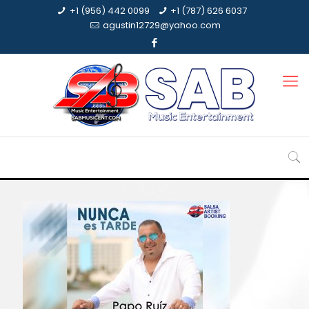
+1 (956) 442 0099
+1 (787) 626 6037
agustin12729@yahoo.com