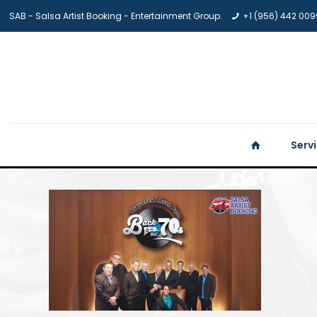
SAB - Salsa Artist Booking - Entertainment Group.
+1 (956) 442 009
Serv