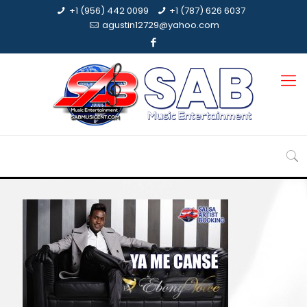
+1 (956) 442 0099
+1 (787) 626 6037
agustin12729@yahoo.com