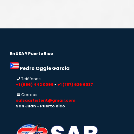
En USA Y Puerto Rico
Pedro Oggie Garcia
Teléfonos:
+1 (956) 442 0099
-
+1 (787) 626 6037
Correos:
salsaartistent@gmail.com
San Juan - Puerto Rico