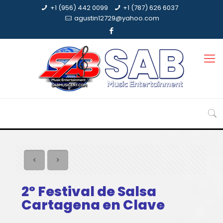
+1 (956) 442 0099
+1 (787) 626 6037
agustin12729@yahoo.com
2º Festival de Salsa
Cartagena en Clave