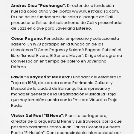
Andres Diaz “Pachanga”:
Director de la fundación
nuestra cosa latina y del portal www.nuestrasalsa.com,
Es uno de los fundadores de salsa al parque de Cali,
productor artístico del salsodromo de Cali y presentador
de Jazz en clave para Javeriana Estéreo.
César Pagano:
Periodista, empresario y coleccionista
salsero. En 1978 participa en la fundación de las
discotecas El Goce Pagano y Salomé Pagano. Publicó el
libro “Ismael Rivera, El Sonero Mayor”. Dirige el programa
Conversación en tiempo de bolero en Javeriana
Estéreo.
Edwin “Guayacán” Madera:
Fundador del estadero La
Troja en 1966, declarada como Patrimonio Cultural y
Musical de la ciudad de Barranquilla. empresario y
manager general de la Organización Musical La Troja,
que hoy también cuenta con la Emisora Virtual La Troja
Radio.
Víctor
Del Real “El Nene”:
Pianista cartagenero,
director de la orquesta El Nene y sus traviesos por la que
pasaron cantantes como Juan Carlos Coronel y Alberto
Puello “El Halcón”. Con reconocimiento internacional por