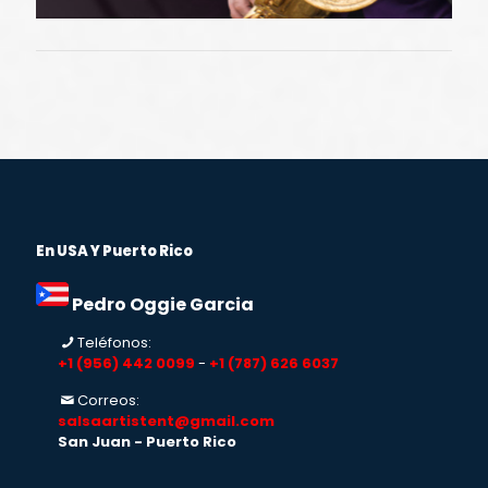
En USA Y Puerto Rico
Pedro Oggie Garcia
Teléfonos:
+1 (956) 442 0099
-
+1 (787) 626 6037
Correos:
salsaartistent@gmail.com
San Juan - Puerto Rico