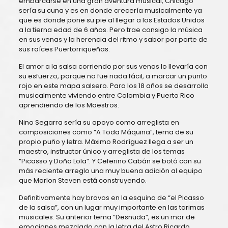
embarcarse en una gran aventura musical, Chicago
sería su cuna y es en donde crecería musicalmente ya
que es donde pone su pie al llegar a los Estados Unidos
a la tierna edad de 6 años. Pero trae consigo la música
en sus venas y la herencia del ritmo y sabor por parte de
sus raíces Puertorriqueñas.
El amor a la salsa corriendo por sus venas lo llevaría con
su esfuerzo, porque no fue nada fácil, a marcar un punto
rojo en este mapa salsero. Para los 18 años se desarrolla
musicalmente viviendo entre Colombia y Puerto Rico
aprendiendo de los Maestros.
Nino Segarra sería su apoyo como arreglista en
composiciones como “A Toda Máquina”, tema de su
propio puño y letra. Máximo Rodríguez llega a ser un
maestro, instructor único y arreglista de los temas
“Picasso y Doña Lola”. Y Ceferino Cabán se botó con su
más reciente arreglo una muy buena adición al equipo
que Marlon Steven está construyendo.
Definitivamente hay bravos en la esquina de “el Picasso
de la salsa”, con un lugar muy importante en las tarimas
musicales. Su anterior tema “Desnuda”, es un mar de
emociones mezclado con la letra del Astro Ricardo