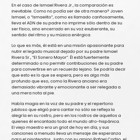
En el caso de Ismael Rivera Jr., la comparación es
inevitable. Como no podía ser de otra manera? Joven
Ismael, o “Ismaelito”, como es llamado cariñosamente,
lleva el ADN de su padre no imprime sólo dentro de su
ser físico, sino encerrado en su voz exuberante, su
sentido del ritmo y su música enérgica.
Lo que es más, él está en una misión apasionante para
nutrir el legado musical dejado por su padre Ismael
Rivera Sr., “El Sonero Mayor”. Él está fuertemente
determinado a no permitir contribuciones de su padre
para convertirse en un recuerdo lejano. Se podría decir
que esto es lo que se espera, pero es algo más
profundo que eso, como la Rivera anciano era
demasiado vibrante y emocionante a ser relegada a
una mera nota al pie.
Había magia en la voz de su padre y el repertorio
jubiloso que eligió para cantar no sólo se refleja la
alegría en su rostro, pero en los rostros de aquellos a
quienes él encantado todo el mundo afro-hispánica.
El viejo maestro era un griot de hoy en día, y sus
canciones a menudo lleva un mensaje de esperanza
para el pisoteados. Junto con su amigo Rafael Cortijo, el