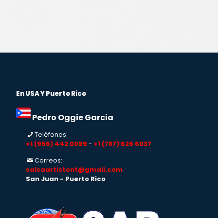
En USA Y Puerto Rico
Pedro Oggie Garcia
Teléfonos:
+1 (956) 442 0099
-
+1 (787) 626 6037
Correos:
salsaartistent@gmail.com
San Juan - Puerto Rico