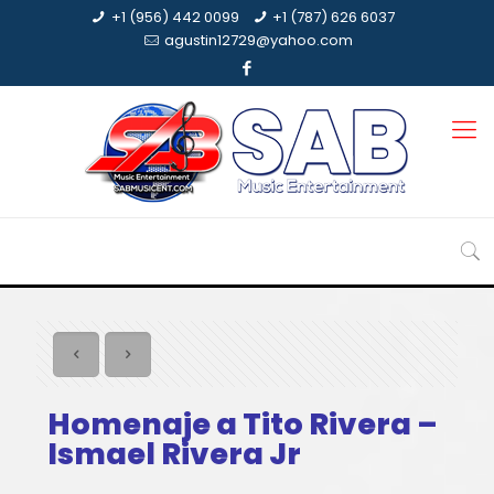
+1 (956) 442 0099
+1 (787) 626 6037
agustin12729@yahoo.com
Homenaje a Tito Rivera –
Ismael Rivera Jr