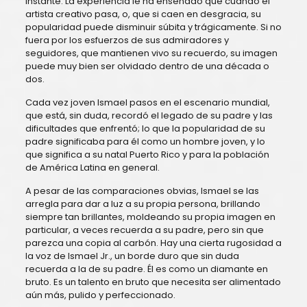
instante. La experiencia le ha enseñado que cuando el
artista creativo pasa, o, que si caen en desgracia, su
popularidad puede disminuir súbita y trágicamente. Si no
fuera por los esfuerzos de sus admiradores y
seguidores, que mantienen vivo su recuerdo, su imagen
puede muy bien ser olvidado dentro de una década o
dos.
Cada vez joven Ismael pasos en el escenario mundial,
que está, sin duda, recordó el legado de su padre y las
dificultades que enfrentó; lo que la popularidad de su
padre significaba para él como un hombre joven, y lo
que significa a su natal Puerto Rico y para la población
de América Latina en general.
A pesar de las comparaciones obvias, Ismael se las
arregla para dar a luz a su propia persona, brillando
siempre tan brillantes, moldeando su propia imagen en
particular, a veces recuerda a su padre, pero sin que
parezca una copia al carbón. Hay una cierta rugosidad a
la voz de Ismael Jr., un borde duro que sin duda
recuerda a la de su padre. Él es como un diamante en
bruto. Es un talento en bruto que necesita ser alimentado
aún más, pulido y perfeccionado.