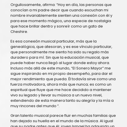
Orgullosamente, afirma: “Hoy en día, las personas que
conocían a mi padre decir que cuando escuchan mi
nombre invariablemente sienten una conexión con él y
para ese momento mágico, una especie de nostalgia
que hace brillar dentro y sonreír como un gato de
Cheshire.
Es esa conexión musical particular, más que la
genealógica, que atesoran, y es ese vínculo particular,
que personalmente me siento ha sido su regalo más
duradero para mí. Sin que la educación musical, que
puede haber nunca llegó al lugar donde estoy ahora.
Incluso más allá de este mundo, “El Sonero Mayor” me
sigue inspirando en mi propio desempeño, para dar el
mejor rendimiento que pueda. Él todavía sirve como una
fuerza motivadora, ahora más que nunca; es como un
espiritual que fluye que me hace decidido a mantener
vivo su legado y llevar su música a un nuevo nivel,
extendiendo de esta manera tanto su alegría y la mía a
muy rincones del mundo “.
Gran talento musical parece fluir en muchas familias que
han dejado su huella en el mundo de la música. Al igual
que su padre antes que él, joven Ismael ha adquirido un