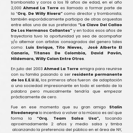
trombonista y coros a los 19 años de edad, en el año
2,000
Ahmed La Torre
es llamado a formar parte de
la “
Orq. De Willy Rivera”
como director y trombonista;
también esporádicamente participa de otras orquestas
entre ellas una de sus preferidas
“La Clave Del Callao
De Los Hermanos Collantes”
y en todos esos años de
trayectoria tuvo la oportunidad ya sea de acompañar
y/o alternar con artistas consagrados del genero tales
como:
Luis Enrique, Tito Nieves, José Alberto El
Canario, Titanes De Colombia, David Pavón,
Hildemaro, Willy Colon Entre Otros
.
En julio del 2003
Ahmed La Torre
emigra para reunirse
con su familia pasando a ser
residente permanente
de los
E.E.U.U,
los primeros años fueron de adaptación
a una sociedad impresionante en todo el sentido de la
palabra pero musicalmente tendría que empezar
prácticamente de cero.
Fue en ese momento que su gran amigo
Stalin
Rivedeneyra
lo incentiva a volver a la música es así que
forma la
“Orq. Team Salsa Usa”,
tocando
aproximadamente 2 años y medio salsa y timba
alcanzando la preferencia del público en el área de NY,