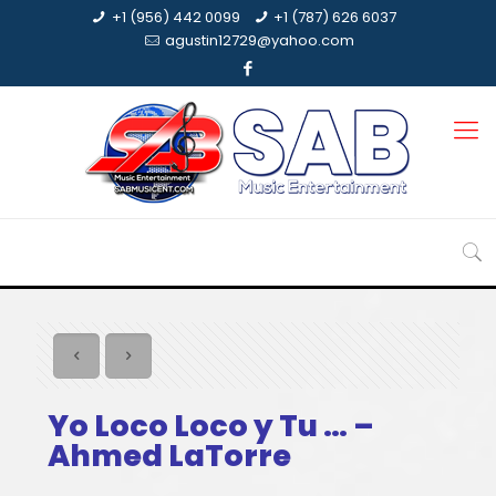
+1 (956) 442 0099
+1 (787) 626 6037
agustin12729@yahoo.com
Yo Loco Loco y Tu … –
Ahmed LaTorre