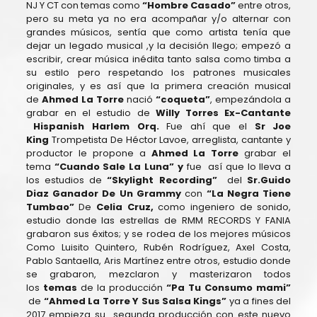
NJ Y CT con temas como
“Hombre Casado”
entre otros,
pero su meta ya no era acompañar y/o alternar con
grandes músicos, sentía que como artista tenía que
dejar un legado musical ,y la decisión llego; empezó a
escribir, crear música inédita tanto salsa como timba a
su estilo pero respetando los patrones musicales
originales, y es así que la primera creación musical
de
Ahmed La Torre
nació
“coqueta”
, empezándola a
grabar en el estudio de
Willy Torres Ex-Cantante
Hispanish Harlem Orq.
Fue ahí que el
Sr Joe
King
Trompetista De Héctor Lavoe, arreglista, cantante y
productor le propone a
Ahmed La Torre
grabar el
tema
“Cuando Sale La Luna” y
fue así que lo lleva a
los estudios de
“Skylight Recording”
del
Sr.Guido
Diaz Ganador De Un Grammy
con
“La Negra Tiene
Tumbao”
De
Celia Cruz,
como ingeniero de sonido,
estudio donde las estrellas de RMM RECORDS Y FANIA
grabaron sus éxitos; y se rodea de los mejores músicos
Como Luisito Quintero, Rubén Rodríguez, Axel Costa,
Pablo Santaella, Aris Martínez entre otros, estudio donde
se grabaron, mezclaron y masterizaron todos
los
temas
de la producción
“Pa Tu Consumo mami”
de
“Ahmed La Torre Y Sus Salsa Kings”
ya a fines del
2017 empieza su segunda producción con este nuevo