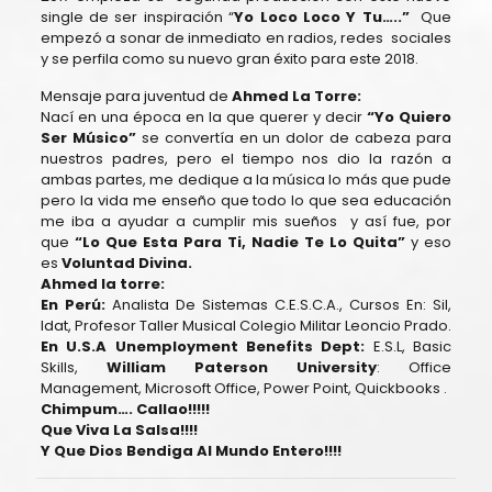
single de ser inspiración “
Yo Loco Loco Y Tu…..”
Que
empezó a sonar de inmediato en radios, redes sociales
y se perfila como su nuevo gran éxito para este 2018.
Mensaje para juventud de
Ahmed La Torre:
Nací en una época en la que querer y decir
“Yo Quiero
Ser Músico”
se convertía en un dolor de cabeza para
nuestros padres, pero el tiempo nos dio la razón a
ambas partes, me dedique a la música lo más que pude
pero la vida me enseño que todo lo que sea educación
me iba a ayudar a cumplir mis sueños y así fue, por
que
“Lo Que Esta Para Ti, Nadie Te Lo Quita”
y eso
es
Voluntad Divina.
Ahmed la torre:
En Perú:
Analista De Sistemas C.E.S.C.A., Cursos En: Sil,
Idat, Profesor Taller Musical Colegio Militar Leoncio Prado.
En U.S.A Unemployment Benefits Dept:
E.S.L, Basic
Skills,
William Paterson University
: Office
Management, Microsoft Office, Power Point, Quickbooks .
Chimpum…. Callao!!!!!
Que Viva La Salsa!!!!
Y Que Dios Bendiga Al Mundo Entero!!!!