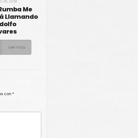
 26, 2018
 Rumba Me
tá Llamando
dolfo
vares
Leer más
os con
*