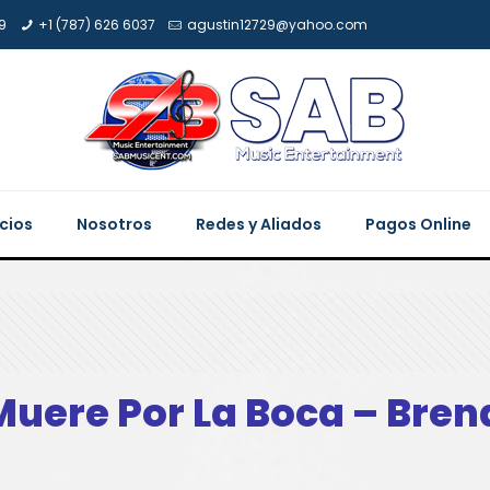
9
+1 (787) 626 6037
agustin12729@yahoo.com
icios
Nosotros
Redes y Aliados
Pagos Online
 Muere Por La Boca – Bren