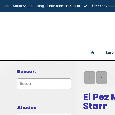
SAB - Salsa Artist Booking - Entertainment Group.
+1 (956) 442 009
Serv
Buscar:
El Pez
Starr
Aliados