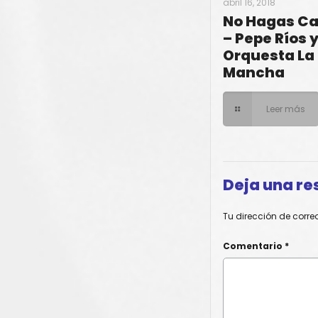
abril 16, 2018
No Hagas C
– Pepe Ríos 
Orquesta La
Mancha
Leer más
Deja una re
Tu dirección de corre
Comentario
*