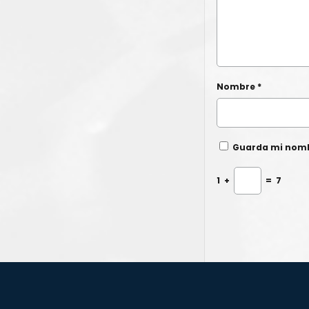
Nombre
*
Guarda mi nombr
1
+
=
7