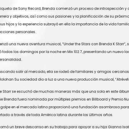
etiqueta de Sony Record, Brenda comenzó un proceso de introspección y
arrera y objetivos, así como sus pasiones y la planificación de su próximo
us hijos y la experiencia subrayó en ella la importancia de la vida familia
lecciones personales.
enzó una nueva aventura musical, “Under the Stars con Brenda K Starr”,
ió todos los domingos por la noche en Mix 102.7, presentando un nuevo l
ersonalidad.
cando salir al mercado, ella se rodeó de familiares y amigos cercanos. E
olohan Su sociedad dio a luz a una nueva producción musical, “Atrévet
de Starr se escuchó de muchas maneras más que una sola en este álbum.
e Brenda fuera nominada por múltiples premios en Billboard y Premio Nue
as golpe en el mercado latino proporcionó una fundación asombrosa para
ado a través de toda América latina durante los últimos años.
omó un breve descanso en su trabajo para apoyar a su hija Gianna Isab