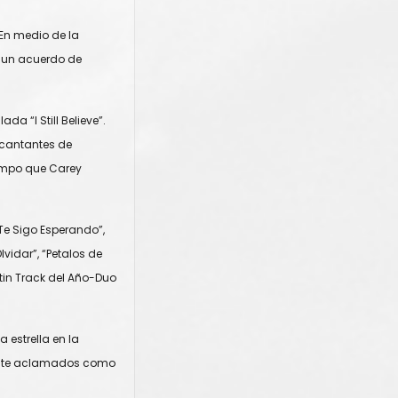
 En medio de la
ó un acuerdo de
a “I Still Believe”.
s cantantes de
iempo que Carey
Te Sigo Esperando”,
lvidar”, “Petalos de
tin Track del Año-Duo
 estrella en la
lmente aclamados como