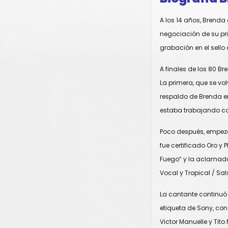
A los 14 años, Brenda
negociación de su pri
grabación en el sello
A finales de los 80 B
La primera, que se vo
respaldo de Brenda e
estaba trabajando co
Poco después, empezó 
fue certificado Oro y 
Fuego” y la aclamada
Vocal y Tropical / Sal
La cantante continuó 
etiqueta de Sony, co
Victor Manuelle y Tito 