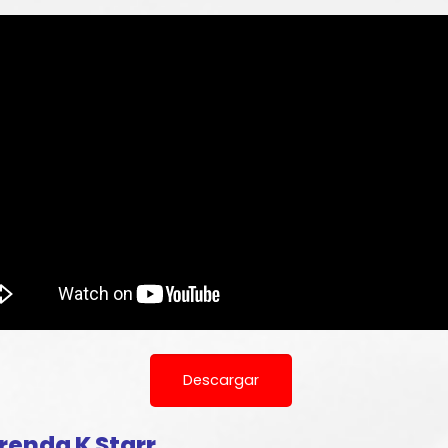
Descargar
renda K Starr