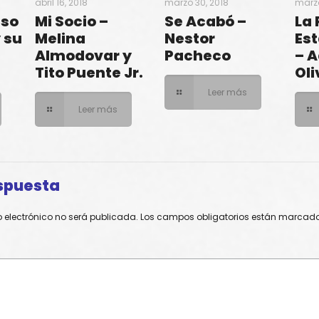
abril 16, 2018
marzo 30, 2018
marzo
aso
Mi Socio –
Se Acabó –
La
y su
Melina
Nestor
Es
Almodovar y
Pacheco
– A
Tito Puente Jr.
Oli
Leer más
Leer más
spuesta
o electrónico no será publicada.
Los campos obligatorios están marcad