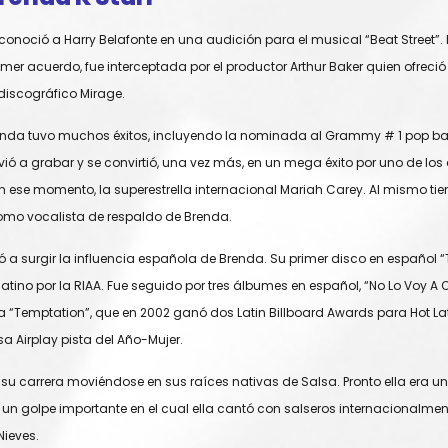
 conoció a Harry Belafonte en una audición para el musical “Beat Street”.
mer acuerdo, fue interceptada por el productor Arthur Baker quien ofreci
 discográfico Mirage.
renda tuvo muchos éxitos, incluyendo la nominada al Grammy # 1 pop balad
lvió a grabar y se convirtió, una vez más, en un mega éxito por uno de lo
n ese momento, la superestrella internacional Mariah Carey. Al mismo t
mo vocalista de respaldo de Brenda.
a surgir la influencia española de Brenda. Su primer disco en español “
Platino por la RIAA. Fue seguido por tres álbumes en español, “No Lo Voy A O
 “Temptation”, que en 2002 ganó dos Latin Billboard Awards para Hot La
sa Airplay pista del Año-Mujer.
su carrera moviéndose en sus raíces nativas de Salsa. Pronto ella era una
n un golpe importante en el cual ella cantó con salseros internaciona
Nieves.