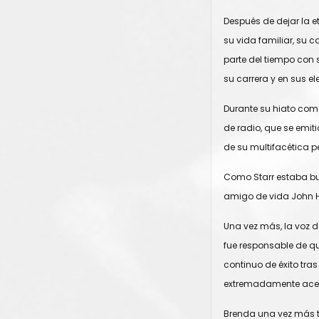
Después de dejar la 
su vida familiar, su c
parte del tiempo con s
su carrera y en sus e
Durante su hiato com
de radio, que se emit
de su multifacética p
Como Starr estaba bus
amigo de vida John H
Una vez más, la voz 
fue responsable de qu
continuo de éxito tr
extremadamente acert
Brenda una vez más t