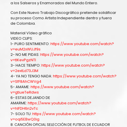
a los Salseros y Enamorados del Mundo Entero.
Con Este Nuevo Trabajo Discográfico pretende solidificar
su proceso Como Artista Independiente dentro y fuera
de Colombia.
Material Vídeo gráfico
VIDEO CLIPS:
1- PURO SENTIMIENTO:
https://www.youtube.com/watch?
v=euM2xWUJf9s
2- NO ME PIDAS:
https://www.youtube.com/watch?
v=tlKevPgzNTI
3- HACE TIEMPO:
https://www.youtube.com/watch?
v=2extLd73J3M
4- YA NO TENGO NADA:
https://www.youtube.com/watch?
v=SfF8AhCWVg4
5- AMAME:
https://www.youtube.com/watch?
v=gtiueTeRdws
6- ESTAS DEJANDO DE
AMARME:
https://www.youtube.com/watch?
v=hlFDH6n2vTc
7- SOLO TU:
https://www.youtube.com/watch?
v=oqi5EBwQ0ig
8: CANCIÓN OFICIAL SELECCIÓN DE FUTBOL DE ECUADOR