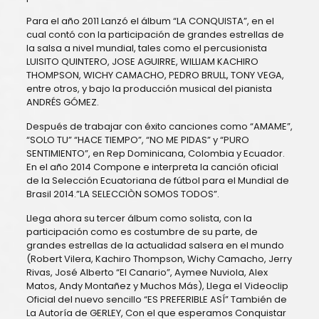
Para el año 2011 Lanzó el álbum “LA CONQUISTA”, en el
cual contó con la participación de grandes estrellas de
la salsa a nivel mundial, tales como el percusionista
LUISITO QUINTERO, JOSE AGUIRRE, WILLIAM KACHIRO
THOMPSON, WICHY CAMACHO, PEDRO BRULL, TONY VEGA,
entre otros, y bajo la producción musical del pianista
ANDRÉS GÓMEZ.
Después de trabajar con éxito canciones como “AMAME”,
“SOLO TU” “HACE TIEMPO”, “NO ME PIDAS” y “PURO
SENTIMIENTO”, en Rep Dominicana, Colombia y Ecuador.
En el año 2014 Compone e interpreta la canción oficial
de la Selección Ecuatoriana de fútbol para el Mundial de
Brasil 2014.”LA SELECCIÒN SOMOS TODOS”.
Llega ahora su tercer álbum como solista, con la
participación como es costumbre de su parte, de
grandes estrellas de la actualidad salsera en el mundo
(Robert Vilera, Kachiro Thompson, Wichy Camacho, Jerry
Rivas, José Alberto “El Canario”, Aymee Nuviola, Alex
Matos, Andy Montañez y Muchos Más), Llega el Videoclip
Oficial del nuevo sencillo “ES PREFERIBLE ASÍ” También de
La Autoría de GERLEY, Con el que esperamos Conquistar