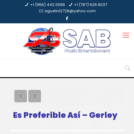
+1 (956) 442 0099
+1 (787) 626 6037
agustin12729@yahoo.com
Es Preferible Así – Gerley