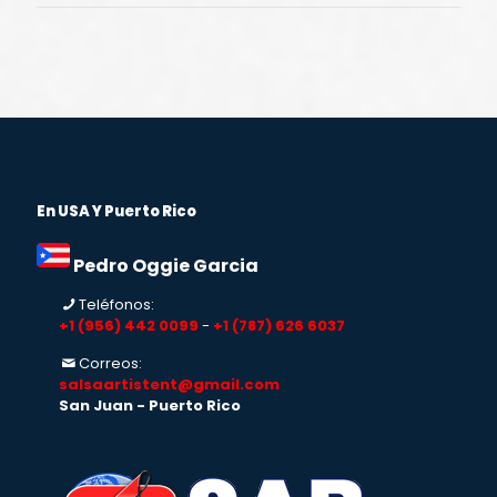
En USA Y Puerto Rico
Pedro Oggie Garcia
Teléfonos:
+1 (956) 442 0099
-
+1 (787) 626 6037
Correos:
salsaartistent@gmail.com
San Juan - Puerto Rico