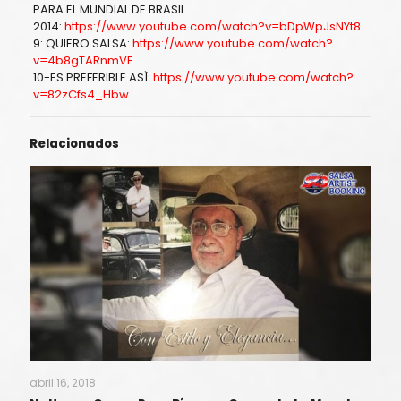
PARA EL MUNDIAL DE BRASIL
2014:
https://www.youtube.com/watch?v=bDpWpJsNYt8
9: QUIERO SALSA:
https://www.youtube.com/watch?
v=4b8gTARnmVE
10-ES PREFERIBLE ASÌ:
https://www.youtube.com/watch?
v=82zCfs4_Hbw
Relacionados
abril 16, 2018