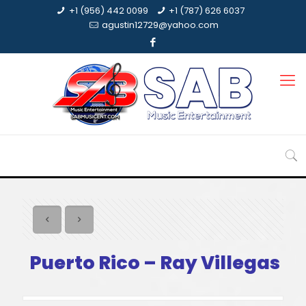
+1 (956) 442 0099
+1 (787) 626 6037
agustin12729@yahoo.com
Puerto Rico – Ray Villegas