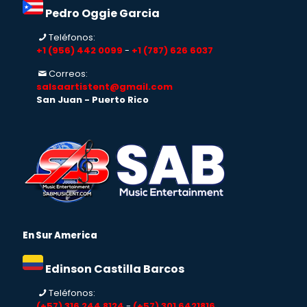
Pedro Oggie Garcia
Teléfonos:
+1 (956) 442 0099
-
+1 (787) 626 6037
Correos:
salsaartistent@gmail.com
San Juan - Puerto Rico
En Sur America
Edinson Castilla Barcos
Teléfonos:
(+57) 316 244 8124
-
(+57) 301 6421816