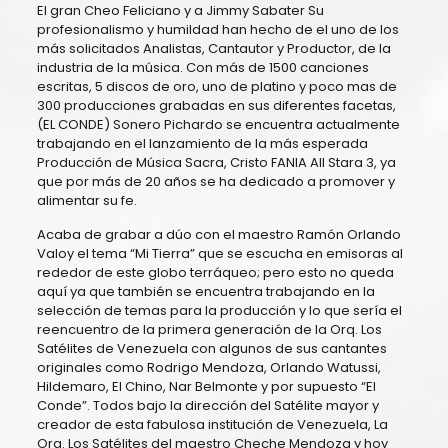
El gran Cheo Feliciano y a Jimmy Sabater Su
profesionalismo y humildad han hecho de el uno de los
más solicitados Analistas, Cantautor y Productor, de la
industria de la música. Con más de 1500 canciones
escritas, 5 discos de oro, uno de platino y poco mas de
300 producciones grabadas en sus diferentes facetas,
(EL CONDE) Sonero Pichardo se encuentra actualmente
trabajando en el lanzamiento de la más esperada
Producción de Música Sacra, Cristo FANIA All Stara 3, ya
que por más de 20 años se ha dedicado a promover y
alimentar su fe.
Acaba de grabar a dúo con el maestro Ramón Orlando
Valoy el tema “Mi Tierra” que se escucha en emisoras al
rededor de este globo terráqueo; pero esto no queda
aquí ya que también se encuentra trabajando en la
selección de temas para la producción y lo que sería el
reencuentro de la primera generación de la Orq. Los
Satélites de Venezuela con algunos de sus cantantes
originales como Rodrigo Mendoza, Orlando Watussi,
Hildemaro, El Chino, Nar Belmonte y por supuesto “El
Conde”. Todos bajo la dirección del Satélite mayor y
creador de esta fabulosa institución de Venezuela, La
Orq. Los Satélites del maestro Cheche Mendoza y hoy