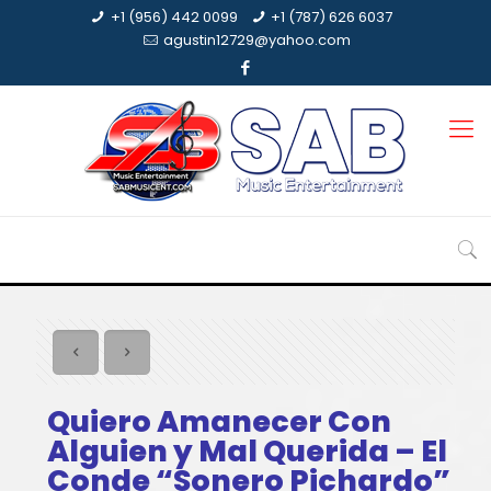
+1 (956) 442 0099
+1 (787) 626 6037
agustin12729@yahoo.com
Quiero Amanecer Con
Alguien y Mal Querida – El
Conde “Sonero Pichardo”