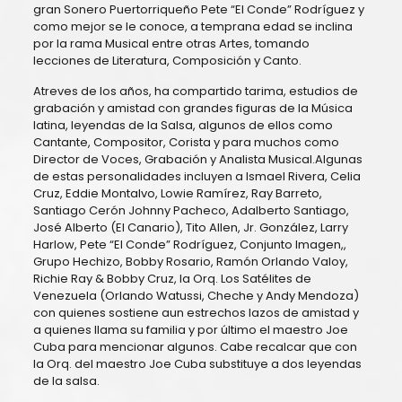
gran Sonero Puertorriqueño Pete “El Conde” Rodríguez y
como mejor se le conoce, a temprana edad se inclina
por la rama Musical entre otras Artes, tomando
lecciones de Literatura, Composición y Canto.
Atreves de los años, ha compartido tarima, estudios de
grabación y amistad con grandes figuras de la Música
latina, leyendas de la Salsa, algunos de ellos como
Cantante, Compositor, Corista y para muchos como
Director de Voces, Grabación y Analista Musical.Algunas
de estas personalidades incluyen a Ismael Rivera, Celia
Cruz, Eddie Montalvo, Lowie Ramírez, Ray Barreto,
Santiago Cerón Johnny Pacheco, Adalberto Santiago,
José Alberto (El Canario), Tito Allen, Jr. González, Larry
Harlow, Pete “El Conde” Rodríguez, Conjunto Imagen,,
Grupo Hechizo, Bobby Rosario, Ramón Orlando Valoy,
Richie Ray & Bobby Cruz, la Orq. Los Satélites de
Venezuela (Orlando Watussi, Cheche y Andy Mendoza)
con quienes sostiene aun estrechos lazos de amistad y
a quienes llama su familia y por último el maestro Joe
Cuba para mencionar algunos. Cabe recalcar que con
la Orq. del maestro Joe Cuba substituye a dos leyendas
de la salsa.