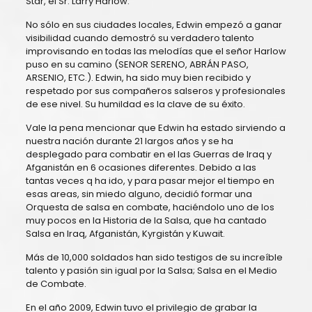
Star, el Sr. Larry Harlow.
No sólo en sus ciudades locales, Edwin empezó a ganar
visibilidad cuando demostró su verdadero talento
improvisando en todas las melodías que el señor Harlow
puso en su camino (SENOR SERENO, ABRÁN PASO,
ARSENIO, ETC.). Edwin, ha sido muy bien recibido y
respetado por sus compañeros salseros y profesionales
de ese nivel. Su humildad es la clave de su éxito.
Vale la pena mencionar que Edwin ha estado sirviendo a
nuestra nación durante 21 largos años y se ha
desplegado para combatir en el las Guerras de Iraq y
Afganistán en 6 ocasiones diferentes. Debido a las
tantas veces q ha ido, y para pasar mejor el tiempo en
esas areas, sin miedo alguno, decidió formar una
Orquesta de salsa en combate, haciéndolo uno de los
muy pocos en la Historia de la Salsa, que ha cantado
Salsa en Iraq, Afganistán, Kyrgistán y Kuwait.
Más de 10,000 soldados han sido testigos de su increíble
talento y pasión sin igual por la Salsa; Salsa en el Medio
de Combate.
En el año 2009, Edwin tuvo el privilegio de grabar la