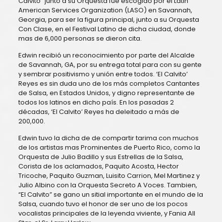
Calvito” junto a su Orquesta fue escogido por el Latin
American Services Organization (LASO) en Savannah,
Georgia, para ser la figura principal, junto a su Orquesta
Con Clase, en el Festival Latino de dicha ciudad, donde
mas de 6,000 personas se dieron cita.
Edwin recibió un reconocimiento por parte del Alcalde
de Savannah, GA, por su entrega total para con su gente
y sembrar positivismo y unión entre todos. ‘El Calvito’
Reyes es sin duda uno de los más completos Cantantes
de Salsa, en Estados Unidos, y digno representante de
todos los latinos en dicho país. En los pasadas 2
décadas, ‘El Calvito’ Reyes ha deleitado a más de
200,000.
Edwin tuvo la dicha de de compartir tarima con muchos
de los artistas mas Prominentes de Puerto Rico, como la
Orquesta de Julio Badillo y sus Estrellas de la Salsa,
Corista de los aclamados, Paquito Acosta, Hector
Tricoche, Paquito Guzman, Luisito Carrion, Mel Martinez y
Julio Albino con la Orquesta Secreto A Voces. Tambien,
“El Calvito” se gano un sitial importante en el mundo de la
Salsa, cuando tuvo el honor de ser uno de los pocos
vocalistas principales de la leyenda viviente, y Fania All