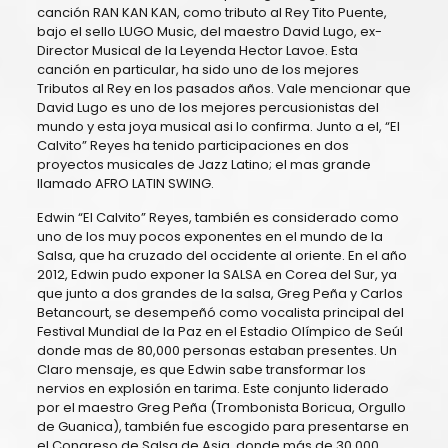
canción RAN KAN KAN, como tributo al Rey Tito Puente,
bajo el sello LUGO Music, del maestro David Lugo, ex-
Director Musical de la Leyenda Hector Lavoe. Esta
canción en particular, ha sido uno de los mejores
Tributos al Rey en los pasados años. Vale mencionar que
David Lugo es uno de los mejores percusionistas del
mundo y esta joya musical asi lo confirma. Junto a el, “El
Calvito” Reyes ha tenido participaciones en dos
proyectos musicales de Jazz Latino; el mas grande
llamado AFRO LATIN SWING.
Edwin “El Calvito” Reyes, también es considerado como
uno de los muy pocos exponentes en el mundo de la
Salsa, que ha cruzado del occidente al oriente. En el año
2012, Edwin pudo exponer la SALSA en Corea del Sur, ya
que junto a dos grandes de la salsa, Greg Peña y Carlos
Betancourt, se desempeñó como vocalista principal del
Festival Mundial de la Paz en el Estadio Olímpico de Seúl
donde mas de 80,000 personas estaban presentes. Un
Claro mensaje, es que Edwin sabe transformar los
nervios en explosión en tarima. Este conjunto liderado
por el maestro Greg Peña (Trombonista Boricua, Orgullo
de Guanica), también fue escogido para presentarse en
el Congreso de Salsa de Asia, donde más de 30,000