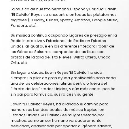
La musica de nuestro hermano Hispano y Boricua, Edwin
“El Calvito” Reyes se encuentra en todas las plataformas
digitales (CDBaby, iTunes, Spotify, Amazon, Google Music,
Pandora, etc).
Su música continua ocupando lugares de prestigio en la
Radio Interactiva y Estaciones de Radio en Estados
Unidos, al igual que en los diferentes “Record Pools” de
los Géneros Salseros, compartiendo las listas con
artistas de la talla de, Tito Nieves, Willito Otero, Choco
Orta, etc.
Sin lugar a dudas, Edwin Reyes ‘El Calvito’ ha sido
siempre un pilar de gran ayuda y motivación para cada
una de las celebraciones latinas dentro o fuera del
Ejército del los Estados Unidos, y aún más con su pasión
sin par para la música, sus raíces y su gente .
Edwin “El Calvito” Reyes, ha allanado el camino para
numerosas bandas locales de música tropical en
Estados Unidos. «El Calvito» es muy respetado por
muchos, como un ser humano verdaderamente
dedicado, apasionado por aportar al género salsero,