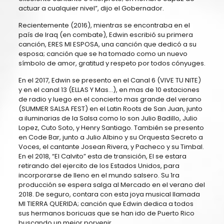
actuar a cualquier nivel”, dijo el Gobernador.
Recientemente (2016), mientras se encontraba en el
país de Iraq (en combate), Edwin escribió su primera
canción, ERES MI ESPOSA, una canción que dedicó a su
esposa; canción que se ha tomado como un nuevo
símbolo de amor, gratitud y respeto por todos cónyuges.
En el 2017, Edwin se presento en el Canal 6 (VIVE TU NITE)
y en el canal 13 (ELLAS Y Mas…), en mas de 10 estaciones
de radio y luego en el concierto mas grande del verano
(SUMMER SALSA FEST) en el Latin Roots de San Juan, junto
a iluminarias de la Salsa como lo son Julio Badillo, Julio
Lopez, Cuto Soto, y Henry Santiago. También se presento
en Code Bar, junto a Julio Albino y su Orquesta Secreto a
Voces, el cantante Josean Rivera, y Pacheco y su Timbal.
En el 2018, “El Calvito” esta de transición, El se estara
retirando del ejercito de los Estados Unidos, para
incorporarse de lleno en el mundo salsero. Su 1ra
producción se espera salga al Mercado en el verano del
2018. De seguro, contara con esta joya musical llamada
MI TIERRA QUERIDA; canción que Edwin dedica a todos
sus hermanos boricuas que se han ido de Puerto Rico
buscando un mejor porvenir.