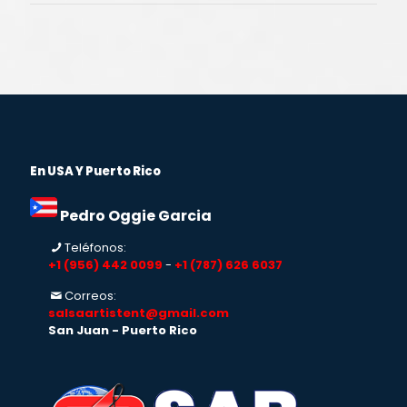
En USA Y Puerto Rico
Pedro Oggie Garcia
Teléfonos:
+1 (956) 442 0099
-
+1 (787) 626 6037
Correos:
salsaartistent@gmail.com
San Juan - Puerto Rico