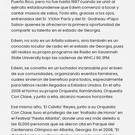
Puerto Rico, pero no fue hasta 1997 cuando se unió al
ejército estadounidense que Edwin comenzó a tocar y
cantar música de salsa, Todo ello, gracias a los ojos,
entrenados del Sr. Víctor París y del Sr. Godreau «Papo
Salsa» quienes le ofrecieron la primera oportunidad de
compartir su talento en el estado de Georgia.
Edwin, no solo es un Artista salsero, sino también es un
conocido locutor de radio en el estado de Georgia, pues
allí realizo su propio programa de Radio en Savannah
State University bajo las cadenas de WHCJ 90.3FM.
Edwin, se convirtio en un luchador incansable por el bien
de sus comunidades, organizando eventos familiares,
cuales sirvieron de beneficio para todos, especialmente
para latinos recién llegados a Estados Unidos. En el año
2006 el formo su propia Orquesta, llamándola, Orquesta
Con Clase, y junto a ella, alcanzo nuevos horizontes.
Ese mismo año, ‘El Calvito’ Reyes, junto a su Orquesta
Con Clase, tuvo el privilegio de ser ‘Invitado de Honor’ en
el Festival “Fiesta Atlanta”, donde una vez más deleito a
las 10,000 personas que se dieron cita en Parque del
Centenario Olímpico en Atlanta, Georgia. En el 2008, “El