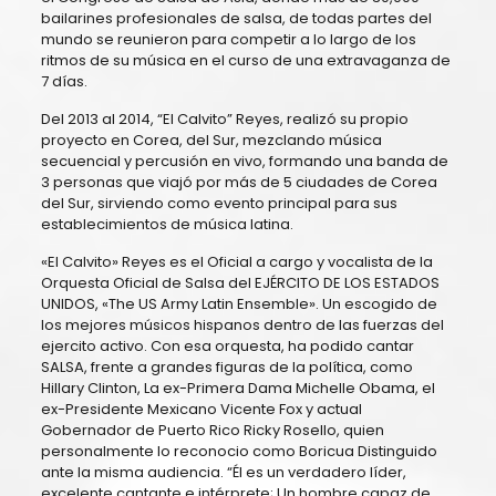
bailarines profesionales de salsa, de todas partes del
mundo se reunieron para competir a lo largo de los
ritmos de su música en el curso de una extravaganza de
7 días.
Del 2013 al 2014, “El Calvito” Reyes, realizó su propio
proyecto en Corea, del Sur, mezclando música
secuencial y percusión en vivo, formando una banda de
3 personas que viajó por más de 5 ciudades de Corea
del Sur, sirviendo como evento principal para sus
establecimientos de música latina.
«El Calvito» Reyes es el Oficial a cargo y vocalista de la
Orquesta Oficial de Salsa del EJÉRCITO DE LOS ESTADOS
UNIDOS, «The US Army Latin Ensemble». Un escogido de
los mejores músicos hispanos dentro de las fuerzas del
ejercito activo. Con esa orquesta, ha podido cantar
SALSA, frente a grandes figuras de la política, como
Hillary Clinton, La ex-Primera Dama Michelle Obama, el
ex-Presidente Mexicano Vicente Fox y actual
Gobernador de Puerto Rico Ricky Rosello, quien
personalmente lo reconocio como Boricua Distinguido
ante la misma audiencia. “Él es un verdadero líder,
excelente cantante e intérprete; Un hombre capaz de