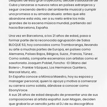
Después de esta gran trayectoria, decide trasladarse de
Cuba y lanzarse a nuevos retos en países extranjeros y
seguir creciendo dentro del ambiente musical y cumplir
una promesa a su amada abuela: antes que ella
abandone esta vida, ver a su nieto entre los más
grandes de la escena música mundial, partiendo así
hacia Barcelona, España.
Una vez en Barcelona, a los 21 años de edad, pasa a
formar parte de la reconocida agrupación de Salsa
BLOQUE 53, hoy conocidos como Tromboranga, llevando
su arte a muchas partes de Europa, en países como
Alemania, Países Bajos, Bélgica, Suiza , Francia, Túnez…
Como solista, comparte escenarios con artistas como el
saxofonista Joaquim Poblet, Foncho -El Gitano del
Bolero-, Frankie Vázquez, Los Hermanos Quintero,
Marcial Isturiz, etc..
En España conoce a Mònica Maestro, hoy su esposa y
manager personal, quien lo apoya y motiva a comenzar
su carrera como solista, dándose a conocer como
EbonyVoice.
A sus 26 años de edad después de presentar una de sus
composiciones al artista español Juan Magan, deciden
que grabaría un sencillo junto al DJ de su discográfica