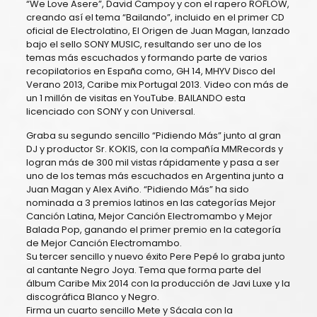
“We Love Asere”, David Campoy y con el rapero ROFLOW,
creando así el tema “Bailando”, incluido en el primer CD
oficial de Electrolatino, El Origen de Juan Magan, lanzado
bajo el sello SONY MUSIC, resultando ser uno de los
temas más escuchados y formando parte de varios
recopilatorios en España como, GH 14, MHYV Disco del
Verano 2013, Caribe mix Portugal 2013. Video con más de
un 1 millón de visitas en YouTube. BAILANDO esta
licenciado con SONY y con Universal.
Graba su segundo sencillo “Pidiendo Más” junto al gran
DJ y productor Sr. KOKIS, con la compañía MMRecords y
logran más de 300 mil vistas rápidamente y pasa a ser
uno de los temas más escuchados en Argentina junto a
Juan Magan y Alex Aviño. “Pidiendo Más” ha sido
nominada a 3 premios latinos en las categorías Mejor
Canción Latina, Mejor Canción Electromambo y Mejor
Balada Pop, ganando el primer premio en la categoría
de Mejor Canción Electromambo.
Su tercer sencillo y nuevo éxito Pere Pepé lo graba junto
al cantante Negro Joya. Tema que forma parte del
álbum Caribe Mix 2014 con la producción de Javi Luxe y la
discográfica Blanco y Negro.
Firma un cuarto sencillo Mete y Sácala con la