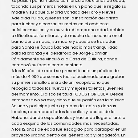
Su pasión por la música comienza a los 6 años de edad,
tocando sus primeras notas en un piano que le regaló su
madre y su abuela, María Caridad del Toro y Nieves
Adelaida Pulido, quienes son la inspiración del artista
para luchar y alcanzar las metas en el ambiente
artístico-musical y en su vida. A temprana edad, debido
a dificultades familiares y de mucha delincuencia en el
barrio donde nació, su madre y abuela se trasladan
para Santa Fe (Cuba),donde había más tranquilidad
para la crianza y el desarrollo de Jorge Damián.
Rápidamente se vinculó a la Casa de Cultura, donde
comenzó su faceta como cantante.
A los 10 años de edad se presentó ante un público de
más de 4.000 personas y fue seleccionado para grabar
su primer sencillo dentro de un recopilatorio que
recogía a todos los nuevos y mejores talentos juveniles
del momento. El disco se titula TODOS POR CUBA. Desde
entonces tuvo ya muy claro que su pasión era la música.
Se une y participa junto a grupos de teatro y danzas
locales, recorriendo todas las calles y locales de la
Habana, dando espectáculos y haciendo llegar el arte a
cada esquina de las comunidades más necesitadas.
A los 12 años de edad fue escogido para participar en un
proyecto urbano dentro del género Rap y Reggaetón. En