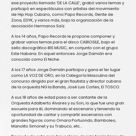
ese proyecto llamado ‘DE LA CALLE’, grabó varios temas y
participó en espectáculos con artistas del movimiento
de Hip Hop Cubano, como Papo Records, Gente de
Zona, EDYK, y varios más, bajo la organización de la
asociación Hermanos Saíz.
A los 14 años, Papo Records le propone componer y
grabar varios temas para el disco CABIOSILE, bajo el
sello discográfico BIS MUSIC, en conjunto con el grupo
Este Habana. En aquel entonces Jorge Damián era
conocido como El Niche.
A los 17 años Jorge Damián participa y gana el 1er lugar
como LA VOZ DE ORO, en la Categoría Masculina del
concurso dirigido por el gran flautista y director cubano
de la orquesta NG la Banda, José Luis Cortes, El TOSCO.
A sus 18 años de edad pasa a ser cantante de la
Orquesta Adalberto Alvares y su Son, lo que fue una gran
escuela para él, dominando el escenario y teniendo la
oportunidad de cantar y compartir escenarios con
grandes figuras como Omara Portuondo, Bamboleo,
Manolito Simonet y su Trabuco, etc…