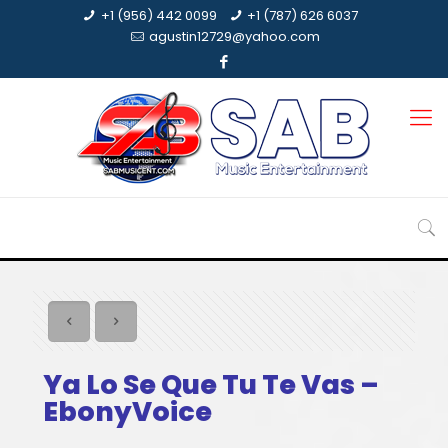
+1 (956) 442 0099
+1 (787) 626 6037
agustin12729@yahoo.com
Ya Lo Se Que Tu Te Vas –
EbonyVoice