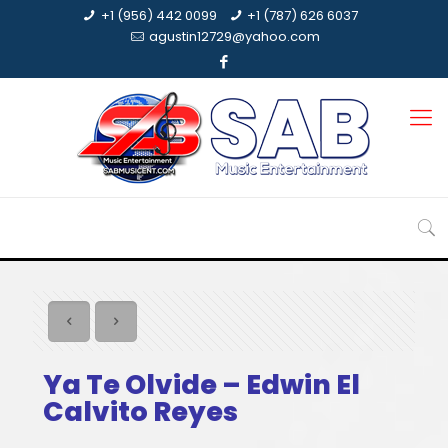
+1 (956) 442 0099
+1 (787) 626 6037
agustin12729@yahoo.com
Ya Te Olvide – Edwin El
Calvito Reyes