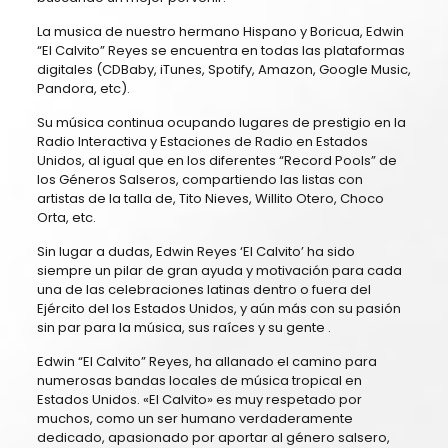
La musica de nuestro hermano Hispano y Boricua, Edwin
“El Calvito” Reyes se encuentra en todas las plataformas
digitales (CDBaby, iTunes, Spotify, Amazon, Google Music,
Pandora, etc).
Su música continua ocupando lugares de prestigio en la
Radio Interactiva y Estaciones de Radio en Estados
Unidos, al igual que en los diferentes “Record Pools” de
los Géneros Salseros, compartiendo las listas con
artistas de la talla de, Tito Nieves, Willito Otero, Choco
Orta, etc.
Sin lugar a dudas, Edwin Reyes ‘El Calvito’ ha sido
siempre un pilar de gran ayuda y motivación para cada
una de las celebraciones latinas dentro o fuera del
Ejército del los Estados Unidos, y aún más con su pasión
sin par para la música, sus raíces y su gente .
Edwin “El Calvito” Reyes, ha allanado el camino para
numerosas bandas locales de música tropical en
Estados Unidos. «El Calvito» es muy respetado por
muchos, como un ser humano verdaderamente
dedicado, apasionado por aportar al género salsero,