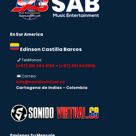
En Sur America
Edinson Castilla Barcos
Teléfonos:
(+57) 316 244 8124
-
(+57) 301 6421816
Correo:
info@sonidovirtual.co
Cartagena de Indias - Colombia
Envíenos Su Mensaje