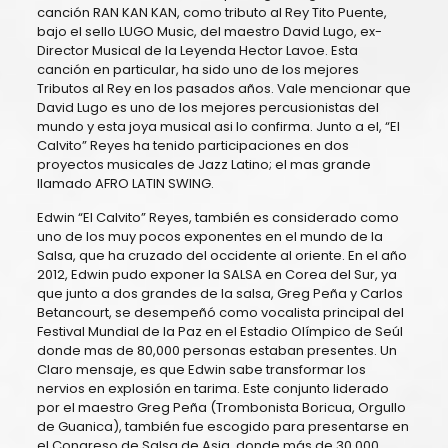
canción RAN KAN KAN, como tributo al Rey Tito Puente,
bajo el sello LUGO Music, del maestro David Lugo, ex-
Director Musical de la Leyenda Hector Lavoe. Esta
canción en particular, ha sido uno de los mejores
Tributos al Rey en los pasados años. Vale mencionar que
David Lugo es uno de los mejores percusionistas del
mundo y esta joya musical asi lo confirma. Junto a el, “El
Calvito” Reyes ha tenido participaciones en dos
proyectos musicales de Jazz Latino; el mas grande
llamado AFRO LATIN SWING.
Edwin “El Calvito” Reyes, también es considerado como
uno de los muy pocos exponentes en el mundo de la
Salsa, que ha cruzado del occidente al oriente. En el año
2012, Edwin pudo exponer la SALSA en Corea del Sur, ya
que junto a dos grandes de la salsa, Greg Peña y Carlos
Betancourt, se desempeñó como vocalista principal del
Festival Mundial de la Paz en el Estadio Olímpico de Seúl
donde mas de 80,000 personas estaban presentes. Un
Claro mensaje, es que Edwin sabe transformar los
nervios en explosión en tarima. Este conjunto liderado
por el maestro Greg Peña (Trombonista Boricua, Orgullo
de Guanica), también fue escogido para presentarse en
el Congreso de Salsa de Asia, donde más de 30,000