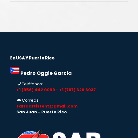
En USA Y Puerto Rico
Pedro Oggie Garcia
Teléfonos:
+1 (956) 442 0099
-
+1 (787) 626 6037
Correos:
salsaartistent@gmail.com
San Juan - Puerto Rico