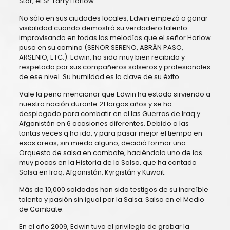
Star, el Sr. Larry Harlow.
No sólo en sus ciudades locales, Edwin empezó a ganar
visibilidad cuando demostró su verdadero talento
improvisando en todas las melodías que el señor Harlow
puso en su camino (SENOR SERENO, ABRÁN PASO,
ARSENIO, ETC.). Edwin, ha sido muy bien recibido y
respetado por sus compañeros salseros y profesionales
de ese nivel. Su humildad es la clave de su éxito.
Vale la pena mencionar que Edwin ha estado sirviendo a
nuestra nación durante 21 largos años y se ha
desplegado para combatir en el las Guerras de Iraq y
Afganistán en 6 ocasiones diferentes. Debido a las
tantas veces q ha ido, y para pasar mejor el tiempo en
esas areas, sin miedo alguno, decidió formar una
Orquesta de salsa en combate, haciéndolo uno de los
muy pocos en la Historia de la Salsa, que ha cantado
Salsa en Iraq, Afganistán, Kyrgistán y Kuwait.
Más de 10,000 soldados han sido testigos de su increíble
talento y pasión sin igual por la Salsa; Salsa en el Medio
de Combate.
En el año 2009, Edwin tuvo el privilegio de grabar la