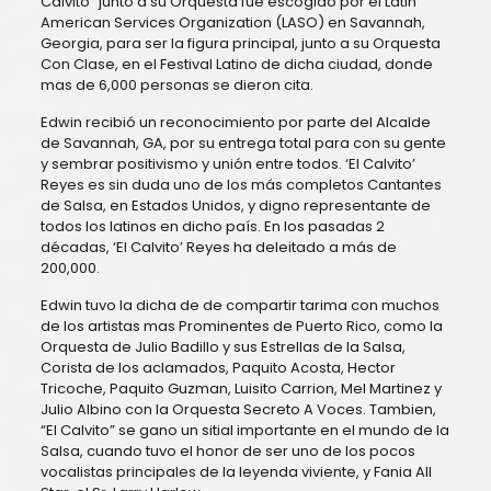
Calvito” junto a su Orquesta fue escogido por el Latin
American Services Organization (LASO) en Savannah,
Georgia, para ser la figura principal, junto a su Orquesta
Con Clase, en el Festival Latino de dicha ciudad, donde
mas de 6,000 personas se dieron cita.
Edwin recibió un reconocimiento por parte del Alcalde
de Savannah, GA, por su entrega total para con su gente
y sembrar positivismo y unión entre todos. ‘El Calvito’
Reyes es sin duda uno de los más completos Cantantes
de Salsa, en Estados Unidos, y digno representante de
todos los latinos en dicho país. En los pasadas 2
décadas, ‘El Calvito’ Reyes ha deleitado a más de
200,000.
Edwin tuvo la dicha de de compartir tarima con muchos
de los artistas mas Prominentes de Puerto Rico, como la
Orquesta de Julio Badillo y sus Estrellas de la Salsa,
Corista de los aclamados, Paquito Acosta, Hector
Tricoche, Paquito Guzman, Luisito Carrion, Mel Martinez y
Julio Albino con la Orquesta Secreto A Voces. Tambien,
“El Calvito” se gano un sitial importante en el mundo de la
Salsa, cuando tuvo el honor de ser uno de los pocos
vocalistas principales de la leyenda viviente, y Fania All