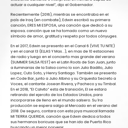
actuar a cualquier nivel”, dijo el Gobernador.
Recientemente (2016), mientras se encontraba en el
país de Iraq (en combate), Edwin escribió su primera
canción, ERES MI ESPOSA, una canción que dedicó a su
esposa; canción que se ha tomado como un nuevo
símbolo de amor, gratitud y respeto por todos cónyuges.
En el 2017, Edwin se presento en el Canal 6 (VIVE TU NITE)
y en el canal 13 (ELLAS Y Mas…), en mas de 10 estaciones
de radio y luego en el concierto mas grande del verano
(SUMMER SALSA FEST) en el Latin Roots de San Juan, junto
a iluminarias de la Salsa como lo son Julio Badillo, Julio
Lopez, Cuto Soto, y Henry Santiago. También se presento
en Code Bar, junto a Julio Albino y su Orquesta Secreto a
Voces, el cantante Josean Rivera, y Pacheco y su Timbal.
En el 2018, “El Calvito” esta de transición, El se estara
retirando del ejercito de los Estados Unidos, para
incorporarse de lleno en el mundo salsero. Su 1ra
producción se espera salga al Mercado en el verano del
2018. De seguro, contara con esta joya musical llamada
MI TIERRA QUERIDA; canción que Edwin dedica a todos
sus hermanos boricuas que se han ido de Puerto Rico
buscando un mejor porvenir.