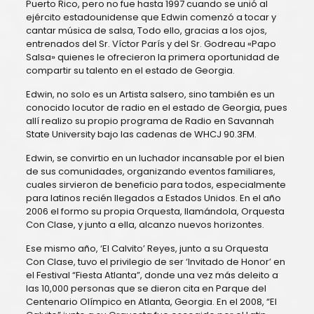
Puerto Rico, pero no fue hasta 1997 cuando se unió al
ejército estadounidense que Edwin comenzó a tocar y
cantar música de salsa, Todo ello, gracias a los ojos,
entrenados del Sr. Víctor París y del Sr. Godreau «Papo
Salsa» quienes le ofrecieron la primera oportunidad de
compartir su talento en el estado de Georgia.
Edwin, no solo es un Artista salsero, sino también es un
conocido locutor de radio en el estado de Georgia, pues
allí realizo su propio programa de Radio en Savannah
State University bajo las cadenas de WHCJ 90.3FM.
Edwin, se convirtio en un luchador incansable por el bien
de sus comunidades, organizando eventos familiares,
cuales sirvieron de beneficio para todos, especialmente
para latinos recién llegados a Estados Unidos. En el año
2006 el formo su propia Orquesta, llamándola, Orquesta
Con Clase, y junto a ella, alcanzo nuevos horizontes.
Ese mismo año, ‘El Calvito’ Reyes, junto a su Orquesta
Con Clase, tuvo el privilegio de ser ‘Invitado de Honor’ en
el Festival “Fiesta Atlanta”, donde una vez más deleito a
las 10,000 personas que se dieron cita en Parque del
Centenario Olímpico en Atlanta, Georgia. En el 2008, “El