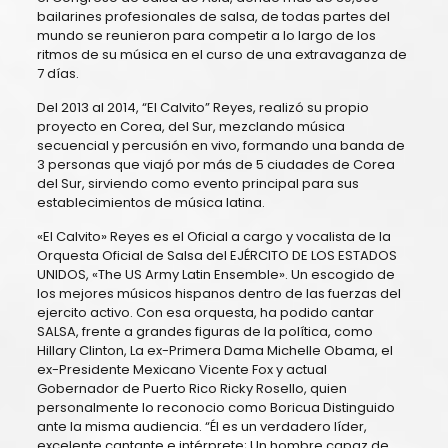
bailarines profesionales de salsa, de todas partes del
mundo se reunieron para competir a lo largo de los
ritmos de su música en el curso de una extravaganza de
7 días.
Del 2013 al 2014, “El Calvito” Reyes, realizó su propio
proyecto en Corea, del Sur, mezclando música
secuencial y percusión en vivo, formando una banda de
3 personas que viajó por más de 5 ciudades de Corea
del Sur, sirviendo como evento principal para sus
establecimientos de música latina.
«El Calvito» Reyes es el Oficial a cargo y vocalista de la
Orquesta Oficial de Salsa del EJÉRCITO DE LOS ESTADOS
UNIDOS, «The US Army Latin Ensemble». Un escogido de
los mejores músicos hispanos dentro de las fuerzas del
ejercito activo. Con esa orquesta, ha podido cantar
SALSA, frente a grandes figuras de la política, como
Hillary Clinton, La ex-Primera Dama Michelle Obama, el
ex-Presidente Mexicano Vicente Fox y actual
Gobernador de Puerto Rico Ricky Rosello, quien
personalmente lo reconocio como Boricua Distinguido
ante la misma audiencia. “Él es un verdadero líder,
excelente cantante e intérprete; Un hombre capaz de