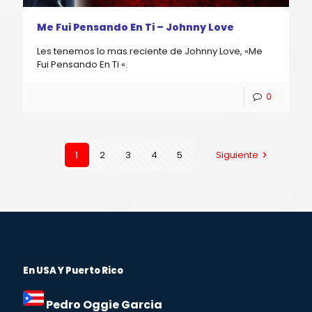
Me Fui Pensando En Ti – Johnny Love
Les tenemos lo mas reciente de Johnny Love, «Me
Fui Pensando En Ti «.
0
1
2
3
4
5
Siguiente
En USA Y Puerto Rico
Pedro Oggie Garcia