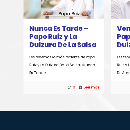
Nunca Es Tarde –
Ven
Papo Ruiz y La
Pap
Dulzura De La Salsa
Dul
Les tenemos lo más reciente de Papo
Les ten
Ruiz y La Dulzura De La Salsa, «Nunca
Ruiz y 
Es Tarde».
De Amo
0
Leer más