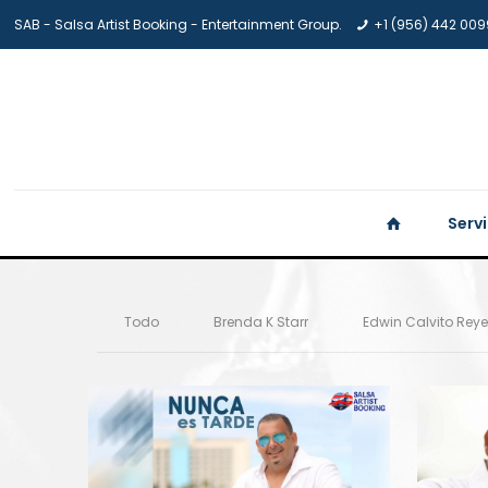
SAB - Salsa Artist Booking - Entertainment Group.
+1 (956) 442 009
Serv
Todo
Brenda K Starr
Edwin Calvito Rey