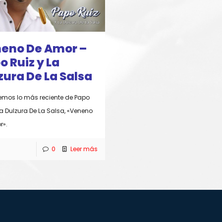
eno De Amor –
o Ruiz y La
zura De La Salsa
emos lo más reciente de Papo
La Dulzura De La Salsa, «Veneno
r».
0
Leer más