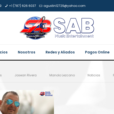
9
+1 (787) 626 6037
agustin12729@yahoo.com
icios
Nosotros
Redes y Aliados
Pagos Online
es
Josean Rivera
Manolo Lezcano
Noticias