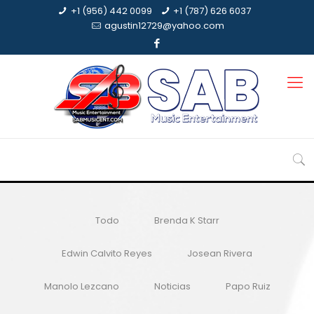
+1 (956) 442 0099
+1 (787) 626 6037
agustin12729@yahoo.com
Todo
Brenda K Starr
Edwin Calvito Reyes
Josean Rivera
Manolo Lezcano
Noticias
Papo Ruiz