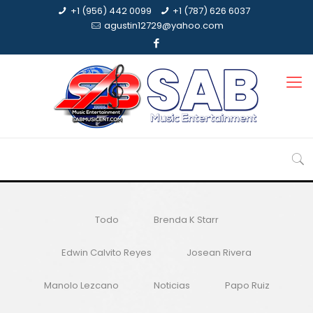
+1 (956) 442 0099
+1 (787) 626 6037
agustin12729@yahoo.com
Todo
Brenda K Starr
Edwin Calvito Reyes
Josean Rivera
Manolo Lezcano
Noticias
Papo Ruiz