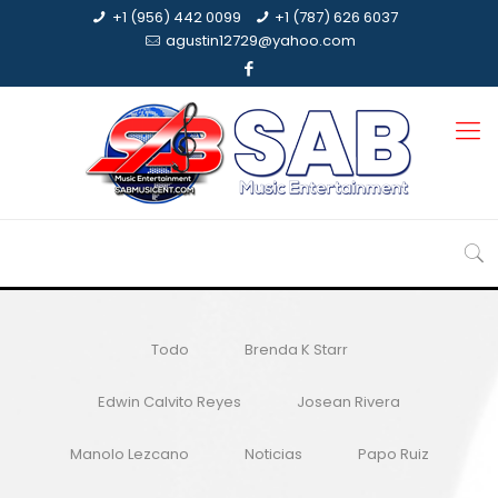
+1 (956) 442 0099
+1 (787) 626 6037
agustin12729@yahoo.com
Todo
Brenda K Starr
Edwin Calvito Reyes
Josean Rivera
Manolo Lezcano
Noticias
Papo Ruiz