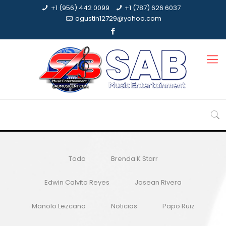
+1 (956) 442 0099
+1 (787) 626 6037
agustin12729@yahoo.com
Todo
Brenda K Starr
Edwin Calvito Reyes
Josean Rivera
Manolo Lezcano
Noticias
Papo Ruiz