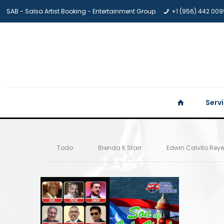
SAB - Salsa Artist Booking - Entertainment Group.
+1 (956) 442 009
Serv
Todo
Brenda K Starr
Edwin Calvito Rey