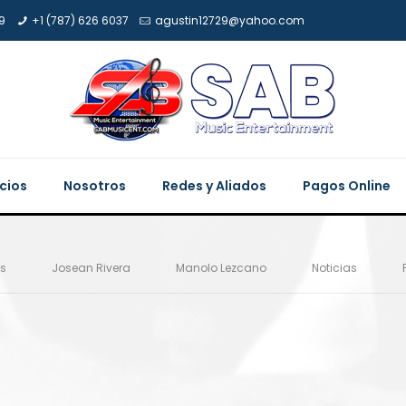
9
+1 (787) 626 6037
agustin12729@yahoo.com
icios
Nosotros
Redes y Aliados
Pagos Online
es
Josean Rivera
Manolo Lezcano
Noticias