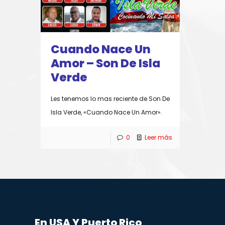
Cuando Nace Un
Amor – Son De Isla
Verde
Les tenemos lo mas reciente de Son De
Isla Verde, «Cuando Nace Un Amor».
0
Leer más
En USA Y Puerto Rico