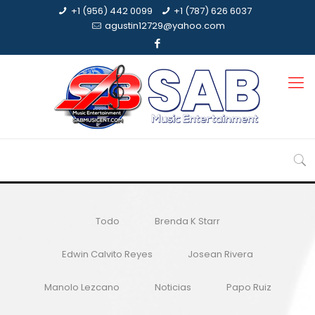
+1 (956) 442 0099
+1 (787) 626 6037
agustin12729@yahoo.com
Todo
Brenda K Starr
Edwin Calvito Reyes
Josean Rivera
Manolo Lezcano
Noticias
Papo Ruiz