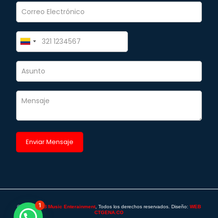
1
©2025 -
SAB Music Enterainment
, Todos los derechos reservados. Diseño:
WEB
CTGENA.CO