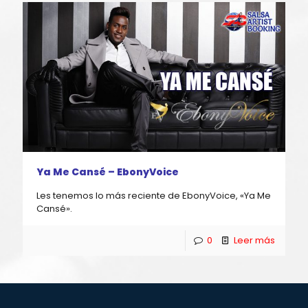
Ya Me Cansé – EbonyVoice
Les tenemos lo más reciente de EbonyVoice, «Ya Me
Cansé».
0
Leer más