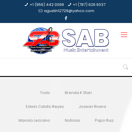
+1 (956) 442 0099
+1 (787) 626 6037
agustin12729@yahoo.com
Todo
Brenda K Starr
Edwin Calvito Reyes
Josean Rivera
Manolo Lezcano
Noticias
Papo Ruiz