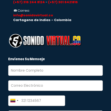
(+57) 316 244 8124
-
(+57) 301 6421816
Correo:
info@sonidovirtual.co
Cartagena de Indias - Colombia
Envíenos Su Mensaje