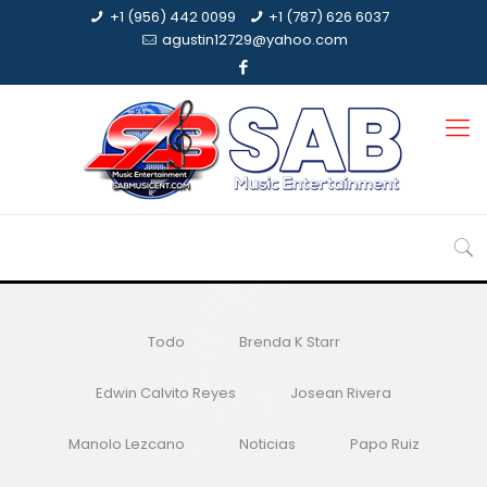
+1 (956) 442 0099
+1 (787) 626 6037
agustin12729@yahoo.com
Todo
Brenda K Starr
Edwin Calvito Reyes
Josean Rivera
Manolo Lezcano
Noticias
Papo Ruiz