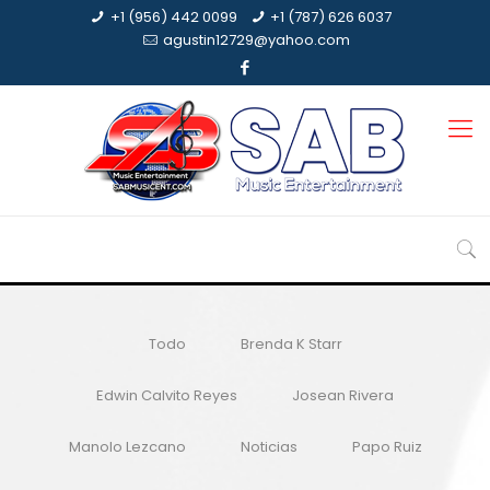
+1 (956) 442 0099
+1 (787) 626 6037
agustin12729@yahoo.com
Todo
Brenda K Starr
Edwin Calvito Reyes
Josean Rivera
Manolo Lezcano
Noticias
Papo Ruiz