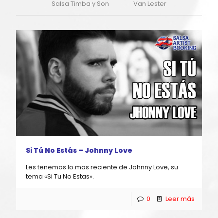
Salsa Timba y Son
Van Lester
Si Tú No Estás – Johnny Love
Les tenemos lo mas reciente de Johnny Love, su
tema «Si Tu No Estas».
0
Leer más