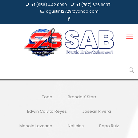
+1 (956) 442 0099
+1 (787) 626 6037
agustin12729@yahoo.com
Todo
Brenda K Starr
Edwin Calvito Reyes
Josean Rivera
Manolo Lezcano
Noticias
Papo Ruiz