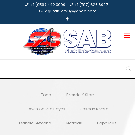
+1 (956) 442 0099
+1 (787) 626 6037
agustin12729@yahoo.com
Todo
Brenda K Starr
Edwin Calvito Reyes
Josean Rivera
Manolo Lezcano
Noticias
Papo Ruiz