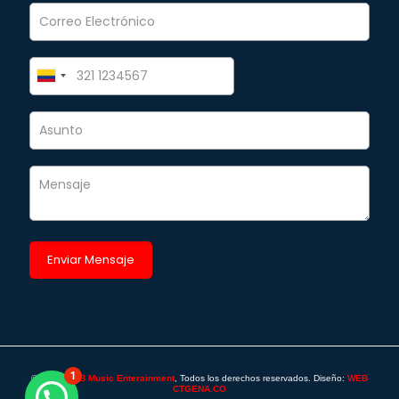
1
©2025 -
SAB Music Enterainment
, Todos los derechos reservados. Diseño:
WEB
CTGENA.CO