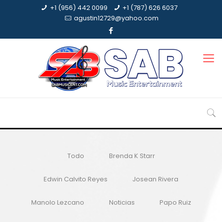
+1 (956) 442 0099
+1 (787) 626 6037
agustin12729@yahoo.com
Todo
Brenda K Starr
Edwin Calvito Reyes
Josean Rivera
Manolo Lezcano
Noticias
Papo Ruiz