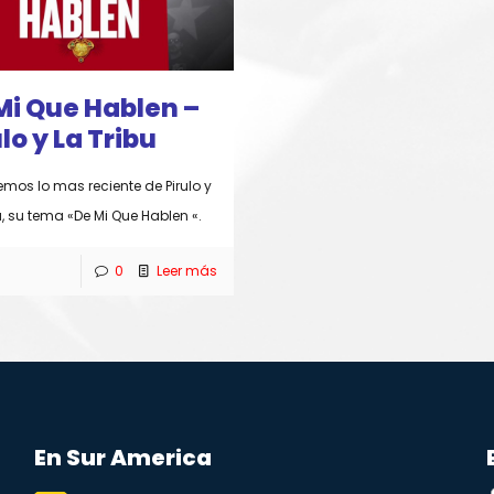
Mi Que Hablen –
lo y La Tribu
emos lo mas reciente de Pirulo y
u, su tema «De Mi Que Hablen «.
0
Leer más
En Sur America