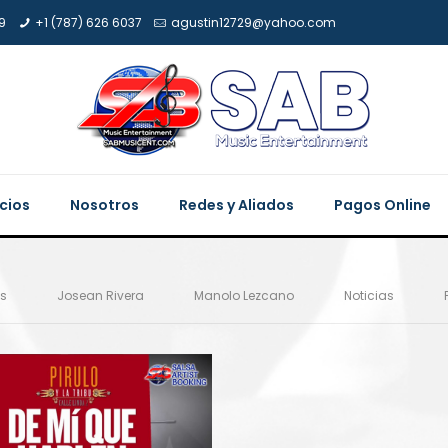
9
+1 (787) 626 6037
agustin12729@yahoo.com
icios
Nosotros
Redes y Aliados
Pagos Online
es
Josean Rivera
Manolo Lezcano
Noticias