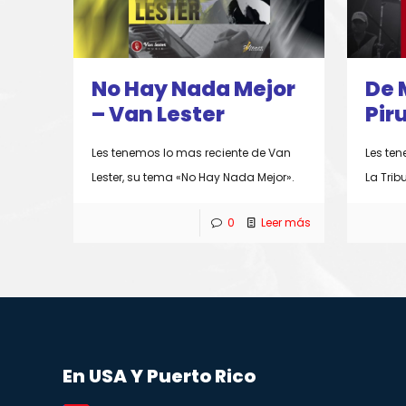
No Hay Nada Mejor
De 
– Van Lester
Piru
Les tenemos lo mas reciente de Van
Les ten
Lester, su tema «No Hay Nada Mejor».
La Trib
0
Leer más
En USA Y Puerto Rico