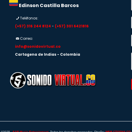
Edinson Castilla Barcos
Teléfonos:
(+57) 316 244 8124
-
(+57) 301 6421816
Correo:
info@sonidovirtual.co
Cartagena de Indias - Colombia
©2025 -
SAB Music Enterainment
, Todos los derechos reservados. Diseño:
WEB CTGENA.CO