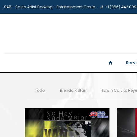
SAB - Salsa Artist Booking - Entertainment Group.
+1 (956) 442 009
Serv
Todo
Brenda K Starr
Edwin Calvito Rey